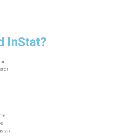
 InStat?
tán
Estos
s
nte
os
s sin