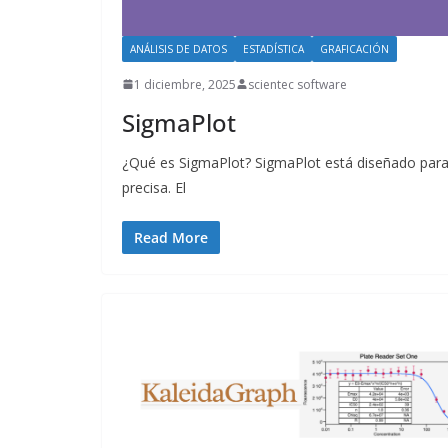
ANÁLISIS DE DATOS
ESTADÍSTICA
GRAFICACIÓN
1 diciembre, 2025
scientec software
SigmaPlot
¿Qué es SigmaPlot? SigmaPlot está diseñado para
precisa. El
Read More