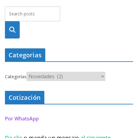
Busca
r
Categorias
Categorías
Cotización
Por WhatsApp
Da clic
o manda un mensaje
al siguiente